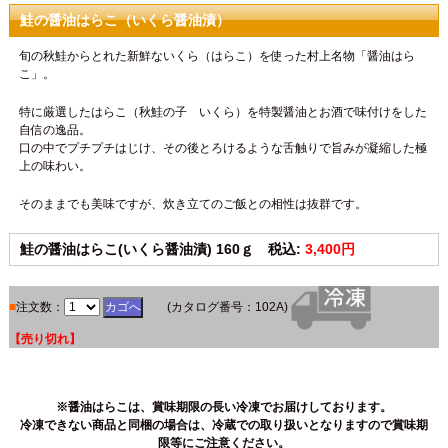
鮭の醤油はらこ（いくら醤油漬）
旬の秋鮭からとれた新鮮ないくら（はらこ）を使った村上名物「醤油はら
こ」。
特に厳選したはらこ（秋鮭の子 いくら）を特製醤油とお酒で味付けをした
自信の逸品。
口の中でプチプチはじけ、その後とろけるような舌触りで旨みが凝縮した極
上の味わい。
そのままでも美味ですが、炊き立てのご飯との相性は抜群です。
鮭の醤油はらこ(いくら醤油漬) 160ｇ 税込:
3,400円
■
注文数：
(カタログ番号：102A)
【売り切れ】
※醤油はらこは、賞味期限の長い冷凍でお届けしております。
冷凍できない商品と同梱の場合は、冷蔵での取り扱いとなりますので賞味期
限等にご注意ください。