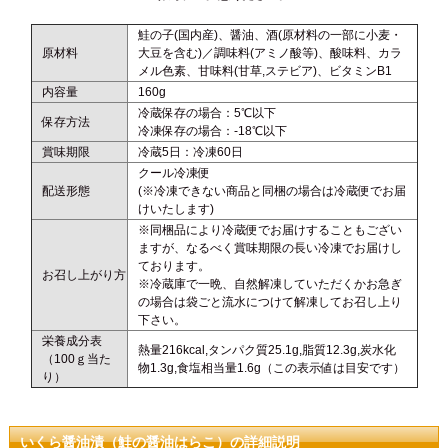
鮭の子(国内産)、醤油、酒(原材料の一部に小麦・
原材料
大豆を含む)／調味料(アミノ酸等)、酸味料、カラ
メル色素、甘味料(甘草,ステビア)、ビタミンB1
内容量
160g
冷蔵保存の場合：5℃以下
保存方法
冷凍保存の場合：-18℃以下
賞味期限
冷蔵5日：冷凍60日
クール冷凍便
配送形態
(※冷凍できない商品と同梱の場合は冷蔵便でお届
けいたします)
※同梱品により冷蔵便でお届けすることもござい
ますが、なるべく賞味期限の長い冷凍でお届けし
ております。
お召し上がり方
※冷蔵庫で一晩、自然解凍していただくかお急ぎ
の場合は袋ごと流水につけて解凍してお召し上り
下さい。
栄養成分表
熱量216kcal,タンパク質25.1g,脂質12.3g,炭水化
（100ｇ当た
物1.3g,食塩相当量1.6g（この表示値は目安です）
り）
いくら醤油漬（鮭の醤油はらこ）の詳細説明