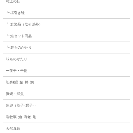
村上の鮭
┗ 塩引き鮭
┗ 鮭製品（塩引以外）
┗ 鮭セット商品
┗ 鮭ものがたり
味ものがたり
一夜干・干物
切身(鱈･鯖･鱒･鯛･･
浜焼・鮮魚
魚卵（筋子･鱈子･･
岩牡蠣･鮑･海老･蛸･･
天然真鯛