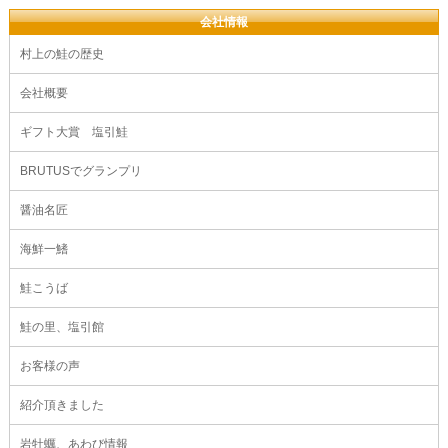
会社情報
村上の鮭の歴史
会社概要
ギフト大賞 塩引鮭
BRUTUSでグランプリ
醤油名匠
海鮮一鰭
鮭こうば
鮭の里、塩引館
お客様の声
紹介頂きました
岩牡蠣、あわび情報