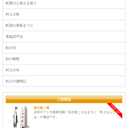
町屋の人形さま巡り
村上大祭
町屋の屏風まつり
青砥武平治
鮭の日
鮭の種類
村上の旬
村上の歳時記
人気商品
PICK UP
塩引鮭一尾
日本ギフト大賞新潟賞！塩引鮭こそはまさに「村上ならで
は」の逸品です。