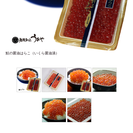
鮭の醤油はらこ（いくら醤油漬）