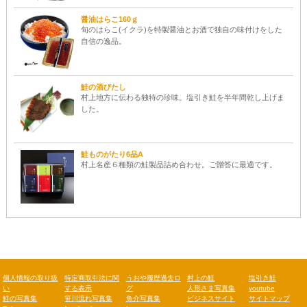
醤油はらこ160ｇ
旬のはらこ(イクラ)を特製醤油とお酒で独自の味付けをした
自信の逸品。
鮭の酒びたし
村上地方に伝わる独特の珍味。塩引き鮭を半年間乾し上げま
した。
鮭ものがたり6品A
村上名産６種類の鮭製品詰め合わせ。ご贈答に最適です。
個人情報の取り扱
特定商取引法に関
うおや履歴過去ロ
村上の鮭
塩引き鮭
い
する表示
グ
人形さま写真集
youtube
鮭の写真集
笹川流れ写真集
魚介写真集
ビジネスサイト
サイトマップ