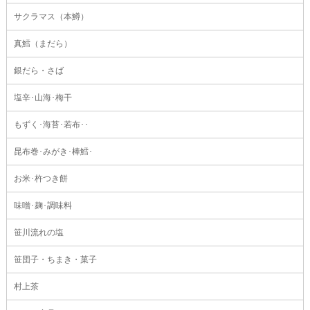
サクラマス（本鱒）
真鱈（まだら）
銀だら・さば
塩辛･山海･梅干
もずく･海苔･若布･･
昆布巻･みがき･棒鱈･
お米･杵つき餅
味噌･麹･調味料
笹川流れの塩
笹団子・ちまき・菓子
村上茶