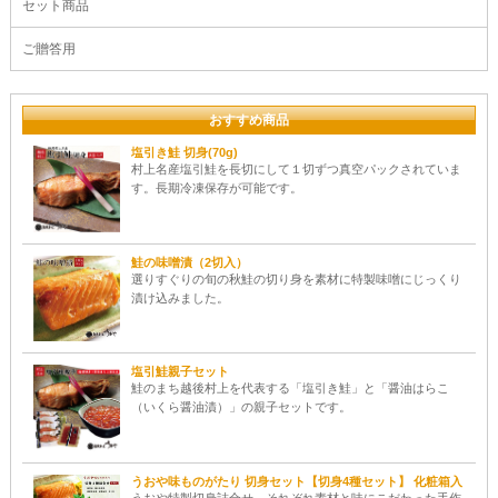
セット商品
ご贈答用
おすすめ商品
塩引き鮭 切身(70g)
村上名産塩引鮭を長切にして１切ずつ真空パックされていま
す。長期冷凍保存が可能です。
鮭の味噌漬（2切入）
選りすぐりの旬の秋鮭の切り身を素材に特製味噌にじっくり
漬け込みました。
塩引鮭親子セット
鮭のまち越後村上を代表する「塩引き鮭」と「醤油はらこ
（いくら醤油漬）」の親子セットです。
うおや味ものがたり 切身セット【切身4種セット】 化粧箱入
うおや特製切身詰合せ。それぞれ素材と味にこだわった手作