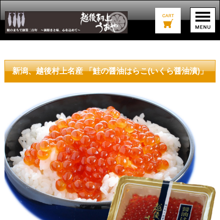
新潟、越後村上名産 「鮭の醤油はらこ(いくら醤油漬)」