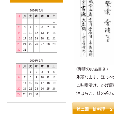
2026年8月
日
月
火
水
木
金
土
1
2
3
4
5
6
7
8
9
10
11
12
13
14
15
16
17
18
19
20
21
22
23
24
25
26
27
28
29
30
31
2026年9月
日
月
火
水
木
金
土
(御膳のお品書き）
1
2
3
4
5
氷頭なます、ほっぺ
6
7
8
9
10
11
12
13
14
15
16
17
18
19
こ味噌漬け、かげ唐
20
21
22
23
24
25
26
油はらこ、鮭の茶わ
27
28
29
30
第ニ回 鮭料理 ２２種