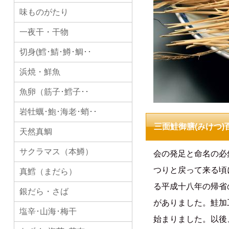
味ものがたり
一夜干・干物
切身(鱈･鯖･鱒･鯛･･
浜焼・鮮魚
魚卵（筋子･鱈子･･
岩牡蠣･鮑･海老･蛸･･
三面鮭御膳(みけつ
天然真鯛
サクラマス（本鱒）
会の発足と命名の必
つりと戻って来る頃
真鱈（まだら）
る平成十八年の帰省
銀だら・さば
がありました。鮭加
塩辛･山海･梅干
始まりました。以後