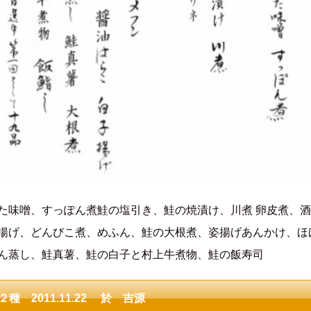
た味噌、すっぽん煮鮭の塩引き、鮭の焼漬け、川煮 卵皮煮、
揚げ、どんびこ煮、めふん、鮭の大根煮、姿揚げあんかけ、ほ
ん蒸し、鮭真薯、鮭の白子と村上牛煮物、鮭の飯寿司
 2011.11.22 於 吉源