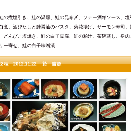
鮭の煮塩引き、鮭の温燻、鮭の昆布〆、ソテー酒粕ソース、塩
白煮、酒びたしと鮭醤油のパスタ、菊花揚げ、サーモン寿司、
、どんびこ塩焼き、鮭の白子豆腐、鮭の粕汁、茶碗蒸し、身肉
リー寄せ、鮭の白子味噌漬
 2012.11.22 於 吉源