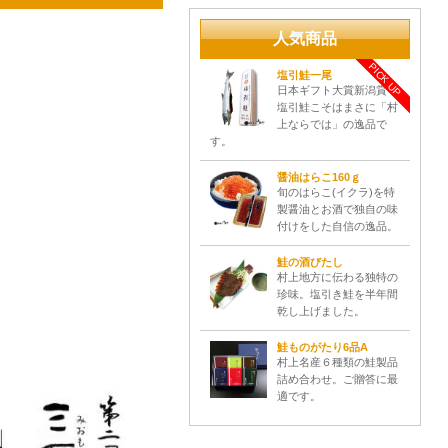
人気商品
PICK UP
塩引鮭一尾
日本ギフト大賞新潟賞！
塩引鮭こそはまさに「村
上ならでは」の逸品で
す。
醤油はらこ160ｇ
旬のはらこ(イクラ)を特
製醤油とお酒で独自の味
付けをした自信の逸品。
鮭の酒びたし
村上地方に伝わる独特の
珍味。塩引き鮭を半年間
乾し上げました。
鮭ものがたり6品A
村上名産６種類の鮭製品
詰め合わせ。ご贈答に最
適です。