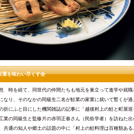
)百選を味わい尽くす会
然 時を経て、同世代の仲間たちも地元を巣立って進学や就職
になり、そのなかの同級生二名が鮭業の家業に就いて暫くが過
の折にふと目にした機関雑誌の記事に「越後村上の鮭と町屋巡
工業の同級生と監修片の赤羽正春さん（民俗学者）を訪ねた出
、共通の知人や郷土の話題の中に「村上の鮭料理は百種類ある