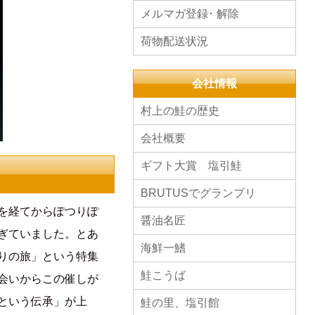
メルマガ登録･ 解除
荷物配送状況
会社情報
村上の鮭の歴史
会社概要
ギフト大賞 塩引鮭
BRUTUSでグランプリ
を経てからぽつりぽ
醤油名匠
ぎていました。とあ
海鮮一鰭
りの旅」という特集
鮭こうば
会いからこの催しが
という伝承」が上
鮭の里、塩引館