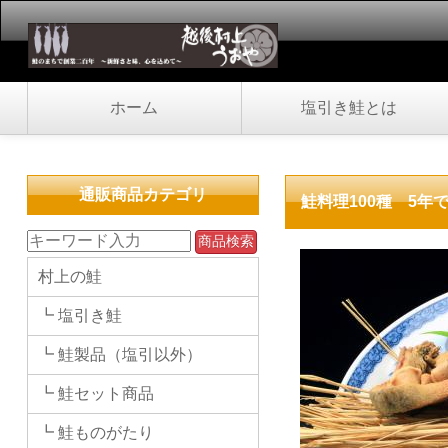
ホーム
塩引き鮭とは
通販商品カテゴリ
鮭料理100種 5
村上の鮭
┗ 塩引き鮭
┗ 鮭製品（塩引以外）
┗ 鮭セット商品
┗ 鮭ものがたり