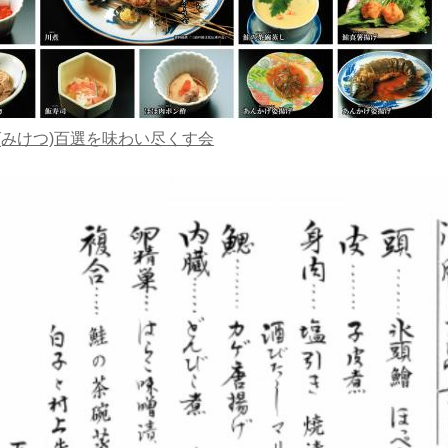
(みけつ)百選を味わい尽くす会