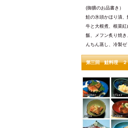
(御膳のお品書き）
鮭の氷頭かほり漬、
牛と大根煮、根菜紅
飯、メフン炙り焼き
んちん蒸し、冷製ゼ
第三回 鮭料理 ２２種