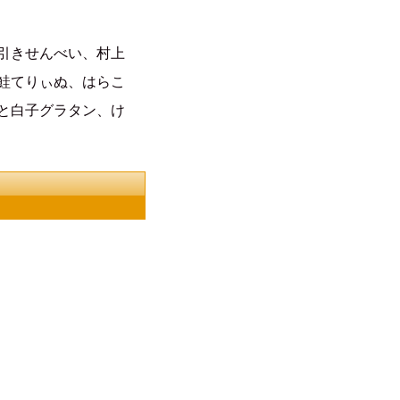
引きせんべい、村上
鮭てりぃぬ、はらこ
と白子グラタン、け