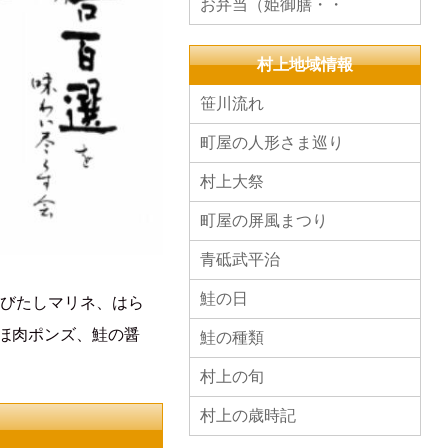
お弁当（姫御膳・・
村上地域情報
笹川流れ
町屋の人形さま巡り
村上大祭
町屋の屏風まつり
青砥武平治
鮭の日
酒びたしマリネ、はら
ほ肉ポンズ、鮭の醤
鮭の種類
村上の旬
村上の歳時記