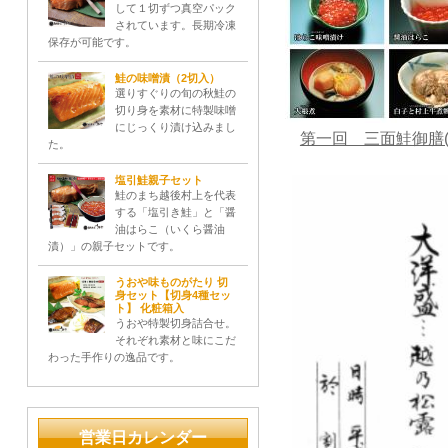
して１切ずつ真空パック
されています。長期冷凍
保存が可能です。
鮭の味噌漬（2切入）
選りすぐりの旬の秋鮭の
切り身を素材に特製味噌
にじっくり漬け込みまし
第一回 三面鮭御膳
た。
塩引鮭親子セット
鮭のまち越後村上を代表
する「塩引き鮭」と「醤
油はらこ（いくら醤油
漬）」の親子セットです。
うおや味ものがたり 切
身セット【切身4種セッ
ト】 化粧箱入
うおや特製切身詰合せ。
それぞれ素材と味にこだ
わった手作りの逸品です。
営業日カレンダー