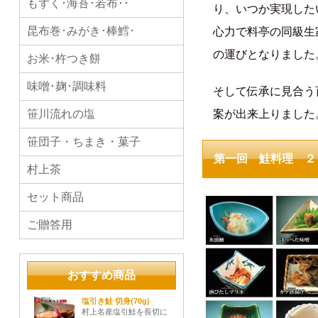
もずく･海苔･若布･･
り、いつか実現した
昆布巻･みがき･棒鱈･
心力で料亭の同級生
の運びとなりました
お米･杵つき餅
味噌･麹･調味料
そして伝承に見合う
笹川流れの塩
案が出来上りまし
笹団子・ちまき・菓子
第一回 鮭料理 ２０種
村上茶
セット商品
ご贈答用
おすすめ商品
塩引き鮭 切身(70g)
村上名産塩引鮭を長切に