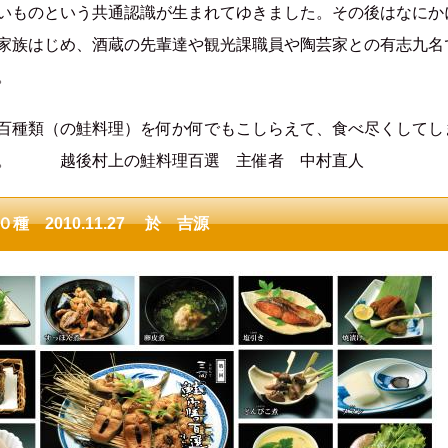
いものという共通認識が生まれてゆきました。その後はなにか
家族はじめ、酒蔵の先輩達や観光課職員や陶芸家との有志九名
。
百種類（の鮭料理）を何か何でもこしらえて、食べ尽くしてし
た。 越後村上の鮭料理百選 主催者 中村直人
 2010.11.27 於 吉源