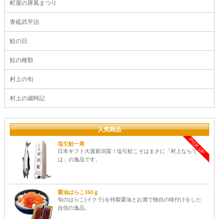
町屋の屏風まつり
青砥武平治
鮭の日
鮭の種類
村上の旬
村上の歳時記
人気商品
PICK UP
塩引鮭一尾
日本ギフト大賞新潟賞！塩引鮭こそはまさに「村上ならで
は」の逸品です。
醤油はらこ160ｇ
旬のはらこ(イクラ)を特製醤油とお酒で独自の味付けをした
自信の逸品。