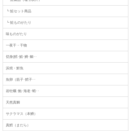
┗ 鮭セット商品
┗ 鮭ものがたり
味ものがたり
一夜干・干物
切身(鱈･鯖･鱒･鯛･･
浜焼・鮮魚
魚卵（筋子･鱈子･･
岩牡蠣･鮑･海老･蛸･･
天然真鯛
サクラマス（本鱒）
真鱈（まだら）