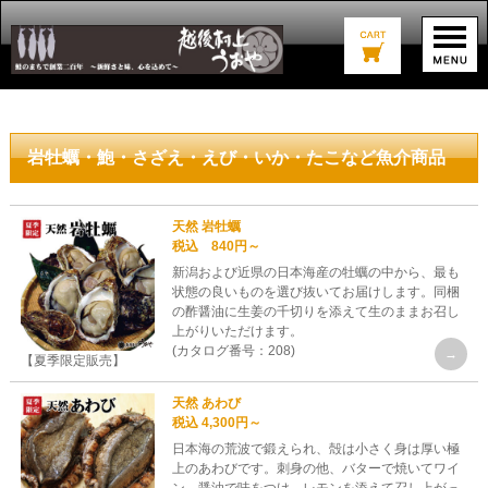
岩牡蠣・鮑・さざえ・えび・いか・たこなど魚介商品
天然 岩牡蠣
税込 840円～
新潟および近県の日本海産の牡蠣の中から、最も
状態の良いものを選び抜いてお届けします。同梱
の酢醤油に生姜の千切りを添えて生のままお召し
上がりいただけます。
(カタログ番号：208)
【夏季限定販売】
天然 あわび
税込 4,300円～
日本海の荒波で鍛えられ、殻は小さく身は厚い極
上のあわびです。刺身の他、バターで焼いてワイ