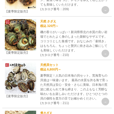
ン、醤油で味をつけ、レモンを添えて召し上がっ
ても美味しくいただけます。
(カタログ番号：209)
【夏季限定販売】
天然 さざえ
税込 320円～
磯の香りがいっぱい！新潟県県北の水質の良い岩
場でとれたよく身のしまった新鮮なサザエです。
コリコリとした食感です。おなじみの「壷焼き」
はもちろん、ちょっと贅沢に炊き込みご飯にして
も美味しくいただけます。
【夏季限定販売】
(カタログ番号：210)
天然貝セット
税込 6,800円～
夏季限定！人気の日本海の貝セット。荒海育ちの
貝達は一味違います。 最高の水質を誇る海で育っ
た天然貝は安心・安全・さらに美味。日本海の荒
波に鍛えられて身も締まり、この上もなく芳醇な
味わいをお楽しみいただけます。ひとつひとつの
【夏季限定販売】
貝の個性を貴方の舌でお確かめください。
(カタログ番号：211)
煮さざえ