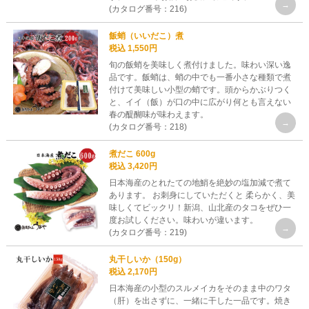
(カタログ番号：216)
飯蛸（いいだこ）煮
税込 1,550円
旬の飯蛸を美味しく煮付けました。味わい深い逸
品です。飯蛸は、蛸の中でも一番小さな種類で煮
付けて美味しい小型の蛸です。頭からかぶりつく
と、イイ（飯）が口の中に広がり何とも言えない
春の醍醐味が味わえます。
(カタログ番号：218)
煮だこ 600g
税込 3,420円
日本海産のとれたての地鮹を絶妙の塩加減で煮て
あります。 お刺身にしていただくと 柔らかく、美
味しくてビックリ！新潟、山北産のタコをぜひ一
度お試しください。味わいが違います。
(カタログ番号：219)
丸干しいか（150g）
税込 2,170円
日本海産の小型のスルメイカをそのまま中のワタ
（肝）を出さずに、一緒に干した一品です。焼き