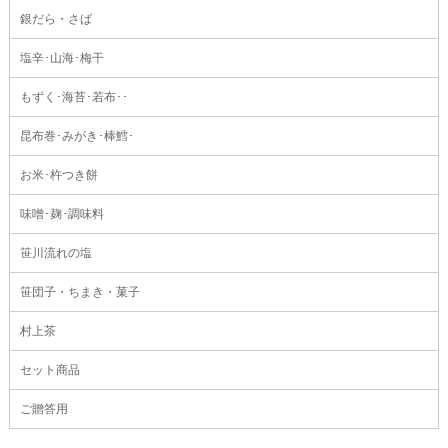
銀だら・さば
塩辛･山海･梅干
もずく･海苔･若布･･
昆布巻･みがき･棒鱈･
お米･杵つき餅
味噌･麹･調味料
笹川流れの塩
笹団子・ちまき・菓子
村上茶
セット商品
ご贈答用