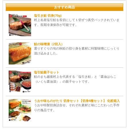
おすすめ商品
塩引き鮭 切身(70g)
村上名産塩引鮭を長切にして１切ずつ真空パックされていま
す。長期冷凍保存が可能です。
鮭の味噌漬（2切入）
選りすぐりの旬の秋鮭の切り身を素材に特製味噌にじっくり
漬け込みました。
塩引鮭親子セット
鮭のまち越後村上を代表する「塩引き鮭」と「醤油はらこ
（いくら醤油漬）」の親子セットです。
うおや味ものがたり 切身セット【切身4種セット】 化粧箱入
うおや特製切身詰合せ。それぞれ素材と味にこだわった手作
りの逸品です。