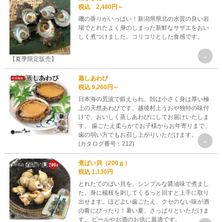
税込 2,480円～
磯の香りがいっぱい！新潟県県北の水質の良い岩
場でとれたよく身のしまった新鮮なサザエをおい
しく煮つけました。コリコリとした食感です。
【夏季限定販売】
蒸しあわび
税込 9,260円～
日本海の荒波で鍛えられ、殻は小さく身は厚い極
上の天然あわびです。越後村上うおや独特の味付
けで、おいしく蒸しあわびにしてお届けいたしま
す。 歯ごたえ柔らかでお子様からお年寄りまで、
歯の弱い方でもお召し上がりいただけます。
(カタログ番号：212)
煮ばい貝（200ｇ）
税込 1,130円
とれたてのばい貝を、シンプルな醤油味で煮まし
た。身に楊枝を刺してくるっと回すと上手に取り
出せます。ほどよい歯ごたえ、クセのない味が酒
の肴にぴったり！暑い夏、さっぱりといただけま
す。 ビールやお酒のお供に最適です。