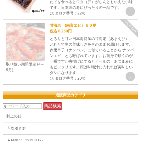
たてを食べるとワタ（肝）がなんともいえない味
です。日本酒の肴にぴったりの一品です。
(カタログ番号：224)
SOLD OUT
甘海老 (南蛮エビ）５０尾
税込 6,250円
とろりと甘い日本海特産の甘海老（あまえび）。
とれたて生の美味しさをそのままお届けします。
赤唐辛子（ナンバン）に似ていることから ナンバ
ンエビ とも呼ばれています。お刺身で頂くのが
一番ですが唐揚げにするとビールの あつまみに
取り扱い期間限定 (4～
もピッタリです。頭は味噌汁に入れれば美味しい
9月)
ダシになります。
(カタログ番号：204)
通販商品カテゴリ
村上の鮭
┗ 塩引き鮭
┗ 鮭製品（塩引以外）