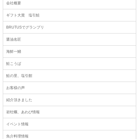
会社概要
ギフト大賞 塩引鮭
BRUTUSでグランプリ
醤油名匠
海鮮一鰭
鮭こうば
鮭の里、塩引館
お客様の声
紹介頂きました
岩牡蠣、あわび情報
イベント情報
魚介料理情報