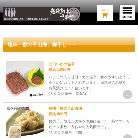
塩辛、数の子山海、梅干し・・
甘口いかの塩辛
税込 1,090円
ハチミツ入り甘口イカの塩辛。食べやすいように
小さめにカットされています。日本酒のお供や、
お茶漬けによく合います。
(カタログ番号：315A)
特撰 数の子山海漬
税込 880円
数の子、胡瓜、大根を酒粕に漬けた一品です。リ
ピータ多数！うおやの人気商品です。
(カタログ番号：408)