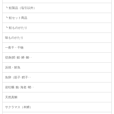
┗ 鮭製品（塩引以外）
┗ 鮭セット商品
┗ 鮭ものがたり
味ものがたり
一夜干・干物
切身(鱈･鯖･鱒･鯛･･
浜焼・鮮魚
魚卵（筋子･鱈子･･
岩牡蠣･鮑･海老･蛸･･
天然真鯛
サクラマス（本鱒）