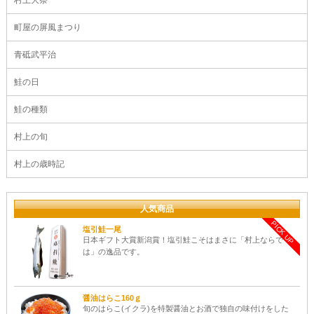
町屋の屏風まつり
青砥武平治
鮭の日
鮭の種類
村上の旬
村上の歳時記
人気商品
PICK UP
塩引鮭一尾
日本ギフト大賞新潟賞！塩引鮭こそはまさに「村上ならで
は」の逸品です。
醤油はらこ160ｇ
旬のはらこ(イクラ)を特製醤油とお酒で独自の味付けをした