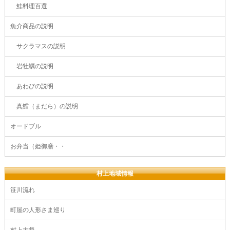
鮭料理百選
魚介商品の説明
サクラマスの説明
岩牡蠣の説明
あわびの説明
真鱈（まだら）の説明
オードブル
お弁当（姫御膳・・
村上地域情報
笹川流れ
町屋の人形さま巡り
村上大祭