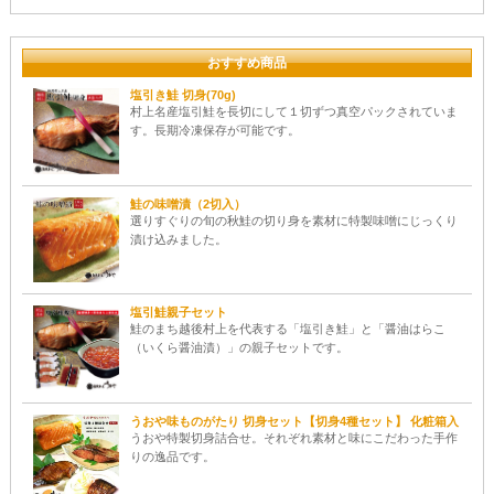
おすすめ商品
塩引き鮭 切身(70g)
村上名産塩引鮭を長切にして１切ずつ真空パックされていま
す。長期冷凍保存が可能です。
鮭の味噌漬（2切入）
選りすぐりの旬の秋鮭の切り身を素材に特製味噌にじっくり
漬け込みました。
塩引鮭親子セット
鮭のまち越後村上を代表する「塩引き鮭」と「醤油はらこ
（いくら醤油漬）」の親子セットです。
うおや味ものがたり 切身セット【切身4種セット】 化粧箱入
うおや特製切身詰合せ。それぞれ素材と味にこだわった手作
りの逸品です。