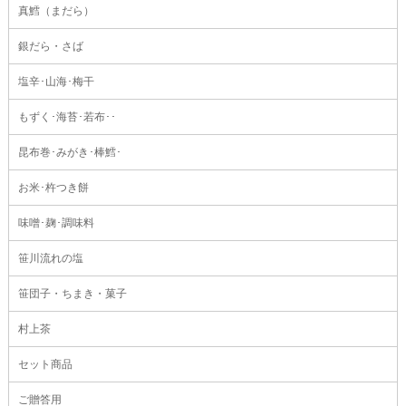
真鱈（まだら）
銀だら・さば
塩辛･山海･梅干
もずく･海苔･若布･･
昆布巻･みがき･棒鱈･
お米･杵つき餅
味噌･麹･調味料
笹川流れの塩
笹団子・ちまき・菓子
村上茶
セット商品
ご贈答用