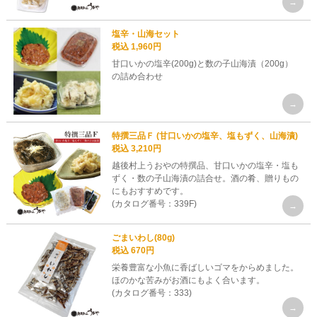
塩辛・山海セット
税込 1,960円
甘口いかの塩辛(200g)と数の子山海漬（200g）
の詰め合わせ
特撰三品Ｆ (甘口いかの塩辛、塩もずく、山海漬)
税込 3,210円
越後村上うおやの特撰品、甘口いかの塩辛・塩も
ずく・数の子山海漬の詰合せ。酒の肴、贈りもの
にもおすすめです。
(カタログ番号：339F)
ごまいわし(80g)
税込 670円
栄養豊富な小魚に香ばしいゴマをからめました。
ほのかな苦みがお酒にもよく合います。
(カタログ番号：333)