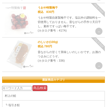
SOLD OUT
うおや特製梅干
税込 830円
うおや特製自家製梅干です。塩以外の調味料を一
切使用しておりません。昔ながらの手作り天日干
し。素朴ですっぱい梅干です。
(カタログ番号：417A)
SOLD OUT
のしいか(100g)
税込 780円
昔ながらの甘くて美味しいのしいかです。お酒の
つまみにどうぞ。
(カタログ番号：336)
通販商品カテゴリ
村上の鮭
┗ 塩引き鮭