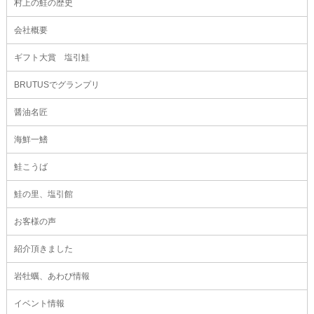
村上の鮭の歴史
会社概要
ギフト大賞 塩引鮭
BRUTUSでグランプリ
醤油名匠
海鮮一鰭
鮭こうば
鮭の里、塩引館
お客様の声
紹介頂きました
岩牡蠣、あわび情報
イベント情報