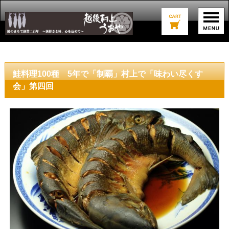
鮭料理100種 5年で「制覇」村上で「味わい尽くす
会」第四回