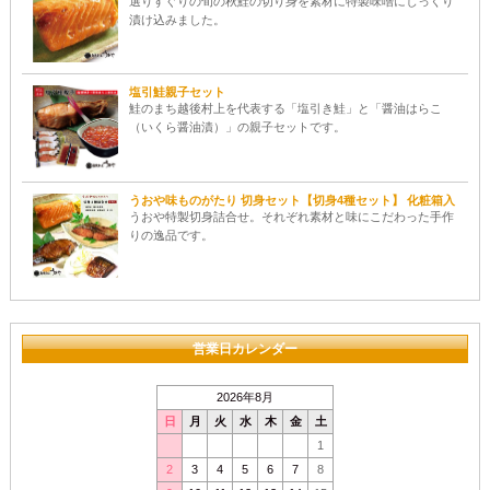
選りすぐりの旬の秋鮭の切り身を素材に特製味噌にじっくり
漬け込みました。
塩引鮭親子セット
鮭のまち越後村上を代表する「塩引き鮭」と「醤油はらこ
（いくら醤油漬）」の親子セットです。
うおや味ものがたり 切身セット【切身4種セット】 化粧箱入
うおや特製切身詰合せ。それぞれ素材と味にこだわった手作
りの逸品です。
営業日カレンダー
2026年8月
日
月
火
水
木
金
土
1
2
3
4
5
6
7
8