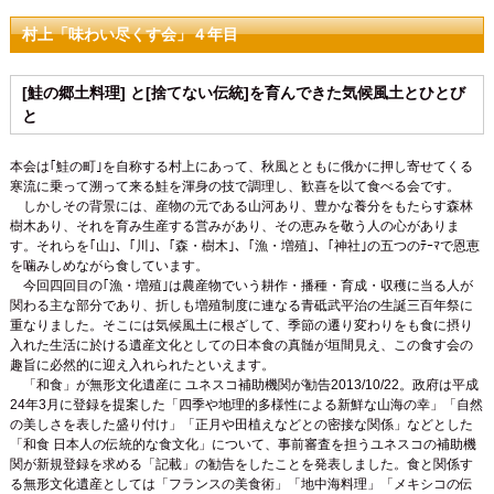
村上「味わい尽くす会」４年目
[鮭の郷土料理] と[捨てない伝統]を育んできた気候風土とひとび
と
本会は｢鮭の町｣を自称する村上にあって、秋風とともに俄かに押し寄せてくる
寒流に乗って溯って来る鮭を渾身の技で調理し、歓喜を以て食べる会です。
しかしその背景には、産物の元である山河あり、豊かな養分をもたらす森林
樹木あり、それを育み生産する営みがあり、その恵みを敬う人の心がありま
す。それらを｢山｣、｢川｣、｢森・樹木｣、｢漁・増殖｣、｢神社｣の五つのﾃｰﾏで恩恵
を噛みしめながら食しています。
今回四回目の｢漁・増殖｣は農産物でいう耕作・播種・育成・収穫に当る人が
関わる主な部分であり、折しも増殖制度に連なる青砥武平治の生誕三百年祭に
重なりました。そこには気候風土に根ざして、季節の遷り変わりをも食に摂り
入れた生活に於ける遺産文化としての日本食の真髄が垣間見え、この食す会の
趣旨に必然的に迎え入れられたといえます。
「和食」が無形文化遺産に ユネスコ補助機関が勧告2013/10/22。政府は平成
24年3月に登録を提案した「四季や地理的多様性による新鮮な山海の幸」「自然
の美しさを表した盛り付け」「正月や田植えなどとの密接な関係」などとした
「和食 日本人の伝統的な食文化」について、事前審査を担うユネスコの補助機
関が新規登録を求める「記載」の勧告をしたことを発表しました。食と関係す
る無形文化遺産としては「フランスの美食術」「地中海料理」「メキシコの伝