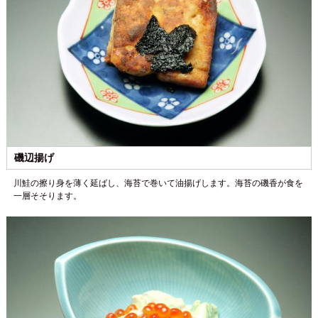
磯辺揚げ
川鮭の擦り身を薄く延ばし、海苔で巻いて油揚げします。海苔の磯香が食を
一層そそります。