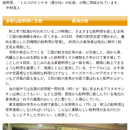
統料理」「トルコのケシケキ（麦がゆ）の伝統」が既に登録されています。
中村直人
多彩な鮭料理に舌鼓 新潟日報
村上市で鮭漁が行われているこの時期に、さまざまな鮭料理を楽しむ企画
「三面の鮭御膳を味わい尽くす会」が15日、寺町の割烹吉源で開かれた。趣
向を凝らした20種類の鮭料理が登場し、約30人の参加者は地元に根付く鮭
文化を堪能した。
市民の有志らでつくる「三面の鮭文化伝承の会」が主催した。頭から尾、
内臓などあらゆる部位を使った鮭料理１ＯＯ種類を５年かけて食す催しで、
ことしが４回目。なじみのある家庭料理とは一線を画し、殿様に献上できる
ような料理を厳選して、地酒とともに提供している。テーブルには、かす漬
けや甘露煮など伝統的な料理だけでなく、チーズサーモンやアボカドサーモ
ンなど洋風の皿も並んだ。２匹の鮭の姿煮が火皿で運ぱれると歓声が上がっ
た。
会の途中では吉源の吉田昭一郎社長（60）が「鮭に含まれるアスタキサン
チンは体にとてもいい」などと説明。普段から鮭料理に親しんでいる地元の
参加者は「白子の薫製のおいしさに驚いた」と感心していた。
東京都国分寺市から夫婦で参加した矢部明さん（75）は「村上の鮭料理は
世界遺産にしなければいけない。こんなに素騎らしい鮭料理があるのだか
ら、もっとＰＲした方がいい」と絶賛していた。