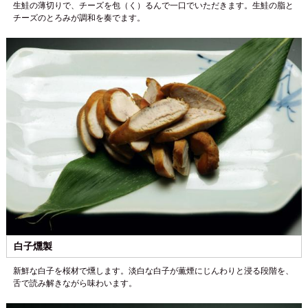
生鮭の薄切りで、チーズを包（く）るんで一口でいただきます。生鮭の脂と
チーズのとろみが調和を奏でます。
白子燻製
新鮮な白子を桜材で燻します。淡白な白子が薫煙にじんわりと浸る段階を、
舌で読み解きながら味わいます。