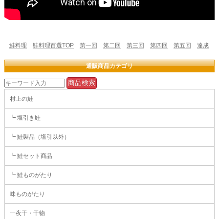
鮭料理
鮭料理百選TOP
第一回
第二回
第三回
第四回
第五回
達成
通販商品カテゴリ
村上の鮭
┗ 塩引き鮭
┗ 鮭製品（塩引以外）
┗ 鮭セット商品
┗ 鮭ものがたり
味ものがたり
一夜干・干物