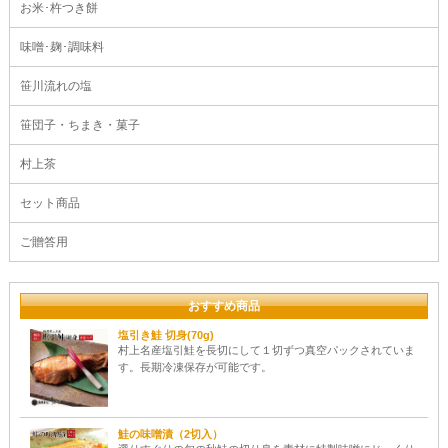
お米･杵つき餅
味噌･麹･調味料
笹川流れの塩
笹団子・ちまき・菓子
村上茶
セット商品
ご贈答用
おすすめ商品
塩引き鮭 切身(70g)
村上名産塩引鮭を長切にして１切ずつ真空パックされていま
す。長期冷凍保存が可能です。
鮭の味噌漬（2切入）