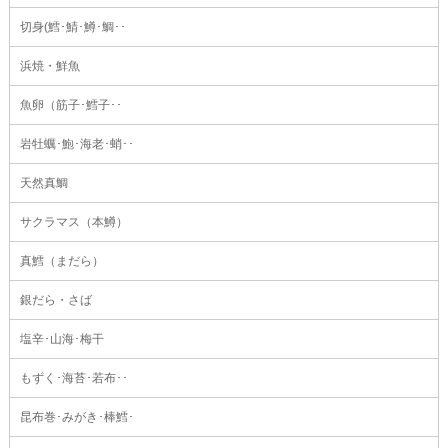
切身(鱈･鯖･鱒･鯛･･
浜焼・鮮魚
魚卵（筋子･鱈子･･
岩牡蠣･鮑･海老･蛸･･
天然真鯛
サクラマス（本鱒）
真鱈（まだら）
銀だら・さば
塩辛･山海･梅干
もずく･海苔･若布･･
昆布巻･みがき･棒鱈･