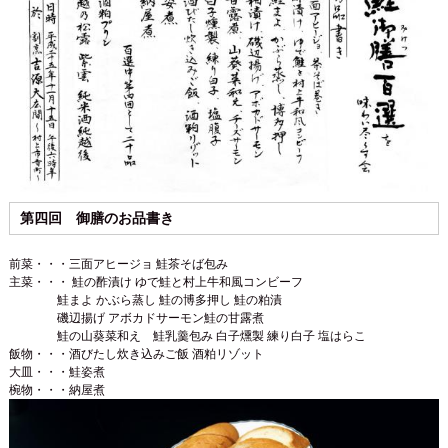
第四回 御膳のお品書き
前菜・・・三面アヒージョ 鮭茶そば包み
主菜・・・ 鮭の酢漬け ゆで鮭と村上牛和風コンビーフ
鮭まよ かぶら蒸し 鮭の博多押し 鮭の粕漬
磯辺揚げ アボカドサーモン鮭の甘露煮
鮭の山葵菜和え 鮭乳羹包み 白子燻製 練り白子 塩はらこ
飯物・・・酒びたし炊き込みご飯 酒粕リゾット
大皿・・・鮭姿煮
椀物・・・納屋煮