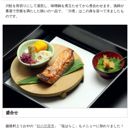
川鮭を筒切りにして湯煎し、味噌鍋を煮立たせてから煮合わせます。漁師が
番屋で空腹を満たした賄いの一品で、「川煮」はこの身を並べて冷ましたも
のです。
盛合せ
越後村上うおやの「
鮭の甘露煮
」「塩はらこ」もメニューに加わりました！